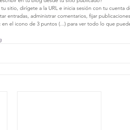
scribir en tu blog desde tu sitio publicado?
u sitio, dirígete a la URL e inicia sesión con tu cuenta de
itar entradas, administrar comentarios, fijar publicacion
 en el icono de 3 puntos (...) para ver todo lo que pued
g